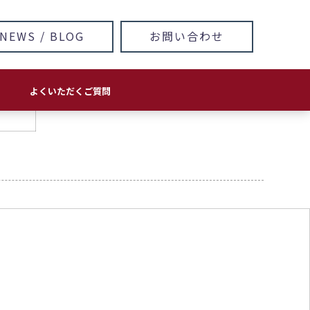
NEWS / BLOG
お問い合わせ
よくいただくご質問
方針
ホームページ・LP 制作/運用
印刷物
ロゴ＆キャラクターデザイン
看板･サイン
イラスト・マンガ
IOT
AI
ソフトウェア開発
ネットワークセキュリティ