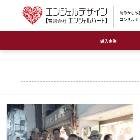
制作から改
コンサルテ
導入実例
農業
物販店
ホ
印
ロ
看
イ
動