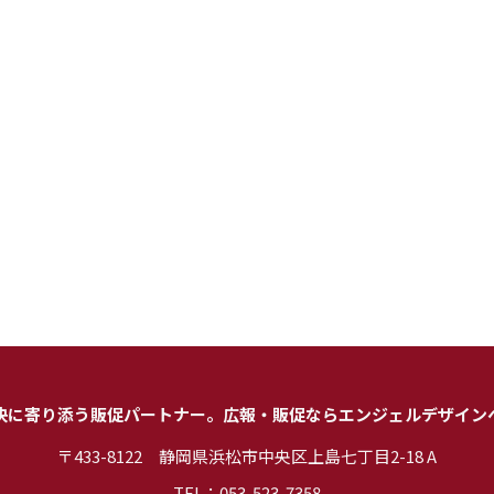
決に寄り添う販促パートナー。
広報・販促なら
エンジェルデザイン
〒433-8122
静岡県浜松市中央区上島七丁目2-18 A
TEL：053-523-7358