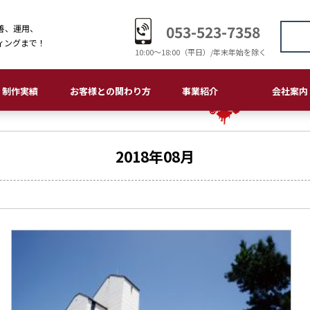
053-523-7358
善、運用、
ィングまで！
10:00〜18:00（平日）/年末年始を除く
制作実績
お客様との関わり方
事業紹介
会社案内
ームページ・LP
刷物
ゴデザイン
板・サイン
ラスト・マンガ
画制作・編集
おつきあいの流れ
大切にしていること
クロスメディア事業部
ITソリューション事業部
ホームページ・LP
印刷物
ロゴデザイン
看板・サイン
イラスト・マンガ
会社概要
経営理念
会社沿革
環境理念
品質理念
個人情報保護
アクセス
2018年08月