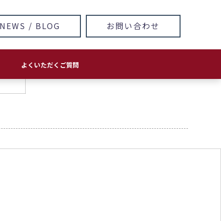
NEWS / BLOG
お問い合わせ
よくいただくご質問
方針
ホームページ・LP 制作/運用
印刷物
ロゴ＆キャラクターデザイン
看板･サイン
イラスト・マンガ
IOT
AI
ソフトウェア開発
ネットワークセキュリティ