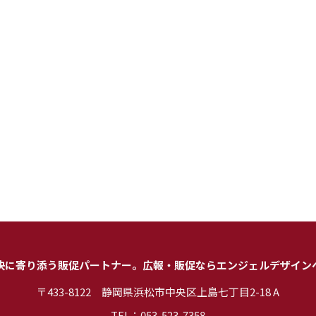
決に寄り添う販促パートナー。
広報・販促なら
エンジェルデザイン
〒433-8122
静岡県浜松市中央区上島七丁目2-18 A
TEL：053-523-7358