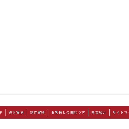
P
導入実例
制作実績
お客様との関わり方
事業紹介
サイトマ