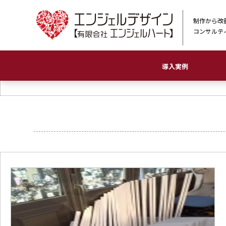
制作から改
コンサルテ
導入実例
農業
物販店
ホ
印
ロ
看
イ
動