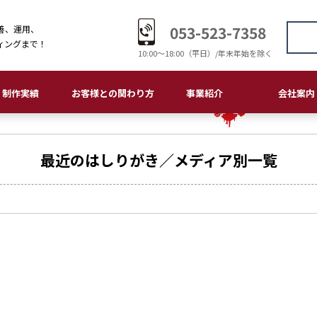
053-523-7358
善、運用、
ィングまで！
10:00〜18:00（平日）/年末年始を除く
制作実績
お客様との関わり方
事業紹介
会社案内
ームページ・LP
刷物
ゴデザイン
板・サイン
ラスト・マンガ
画制作・編集
おつきあいの流れ
大切にしていること
クロスメディア事業部
ITソリューション事業部
ホームページ・LP
印刷物
ロゴデザイン
看板・サイン
イラスト・マンガ
会社概要
経営理念
会社沿革
環境理念
品質理念
個人情報保護
アクセス
最近のはしりがき／メディア別一覧