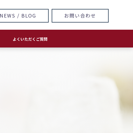
NEWS / BLOG
お問い合わせ
よくいただくご質問
方針
ホームページ・LP 制作/運用
印刷物
ロゴ＆キャラクターデザイン
看板･サイン
イラスト・マンガ
個別コンサルティングについて