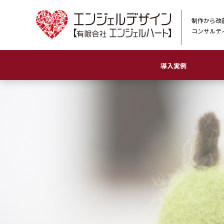
制作から改
コンサルテ
導入実例
農業
物販店
ホ
印
ロ
看
イ
動