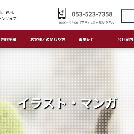
053-523-7358
善、運用、
ィングまで！
10:00〜18:00（平日）/年末年始を除く
制作実績
お客様との関わり方
事業紹介
会社案内
ームページ・LP
刷物
ゴデザイン
板・サイン
ラスト・マンガ
画制作・編集
おつきあいの流れ
大切にしていること
メディアデザイン
販促コンサルティング
ホームページ・LP
印刷物
ロゴデザイン
看板・サイン
イラスト・マンガ
ご挨拶
会社概要
経営理念
会社沿革
環境理念
品質理念
個人情報保護
アクセス
イラスト・マンガ