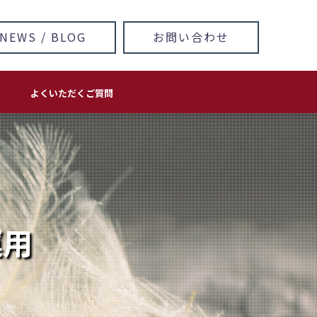
NEWS / BLOG
お問い合わせ
よくいただくご質問
方針
ホームページ・LP 制作/運用
印刷物
ロゴ＆キャラクターデザイン
看板･サイン
イラスト・マンガ
個別コンサルティングについて
運用