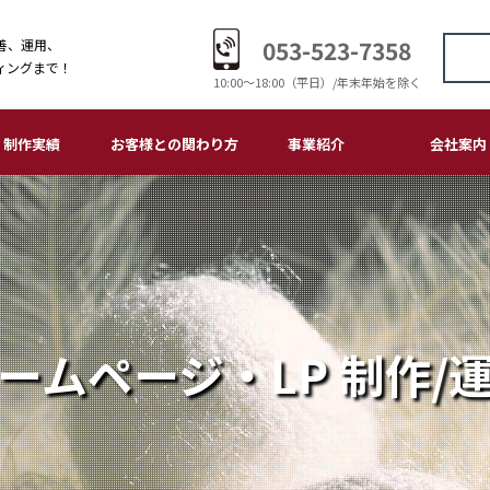
053-523-7358
善、運用、
ィングまで！
10:00〜18:00（平日）/年末年始を除く
制作実績
お客様との関わり方
事業紹介
会社案内
ームページ・LP
刷物
ゴデザイン
板・サイン
ラスト・マンガ
画制作・編集
おつきあいの流れ
大切にしていること
メディアデザイン
販促コンサルティング
ホームページ・LP
印刷物
ロゴデザイン
看板・サイン
イラスト・マンガ
ご挨拶
会社概要
経営理念
会社沿革
環境理念
品質理念
個人情報保護
アクセス
ームページ・LP 制作/