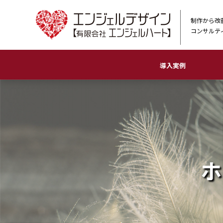
制作から改
コンサルテ
導入実例
農業
物販店
ホ
印
ロ
看
イ
動
ホ