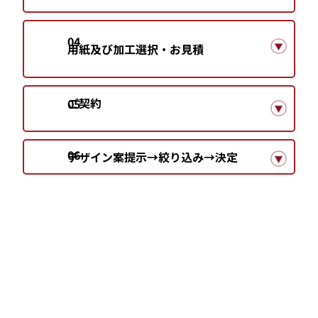
04
用紙及び加工選択・お見積
ご契約
05
06
デザイン案提示
→絞り込み→決定
07
08
09